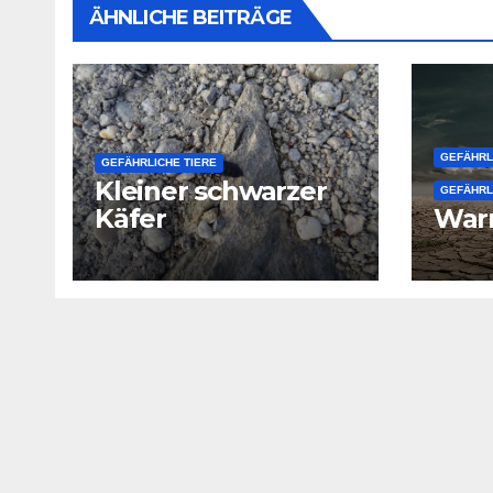
ÄHNLICHE BEITRÄGE
GEFÄHRL
GEFÄHRLICHE TIERE
Kleiner schwarzer
GEFÄHRL
Käfer
War