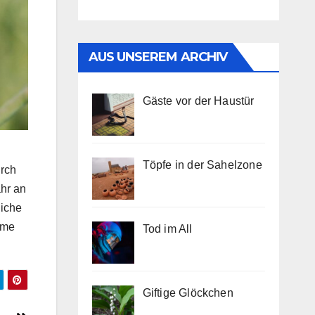
AUS UNSEREM ARCHIV
Gäste vor der Haustür
Töpfe in der Sahelzone
urch
ahr an
liche
rme
Tod im All
Giftige Glöckchen