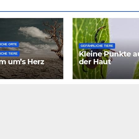
ICHE ORTE
GEFÄHRLICHE TIERE
Kleine Punkte a
ICHE TIERE
m um’s Herz
der Haut